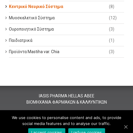
Κεντρικό Νευρικό Σύστημα
(8)
Μυοσκελετικό Σύστημα
(12)
Ουροποιητικό Σύστημα
(3)
Παιδιατρικά
(1)
Προϊόντα Mastiha var. Chia
(3)
IASIS PHARMA HELLAS ABEE
BIOMHXANIΑ ΦΑΡΜΑΚΩΝ & ΚΑΛΛΥΝΤΙΚΩN
All rights reserved - Copyright 2016 Iasis Pharma.
Designed &
We use cookies to personalise content and ads, to provide
Developed by JUST
social media features and to analyse our traffic.
I accept cookies
I refuse cookies