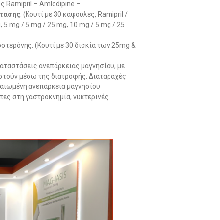
Ramipril – Amlodipine –
τασης
. (Κουτί με 30 κάψουλες, Ramipril /
, 5 mg / 5 mg / 25 mg, 10 mg / 5 mg / 25
στερόνης. (Κουτί με 30 δισκία των 25mg &
Καταστάσεις ανεπάρκειας μαγνησίου, με
ιστούν μέσω της διατροφής. Διαταραχές
βαιωμένη ανεπάρκεια μαγνησίου
πες στη γαστροκνημία, νυκτερινές