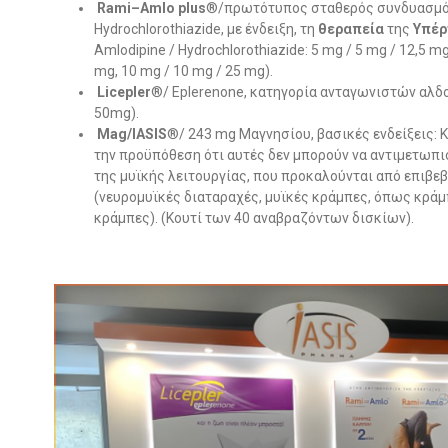
Rami
–
Amlo
plus
®/πρωτότυπος σταθερός συνδυασμός 
Hydrochlorothiazide, με ένδειξη, τη
θεραπεία
της
Υπέρ
Amlodipine / Hydrochlorothiazide: 5 mg / 5 mg / 12,5 mg
mg, 10 mg / 10 mg / 25 mg).
Licepler
®/ Eplerenone, κατηγορία ανταγωνιστών αλδο
50mg).
Mag
/
IASIS
®/ 243 mg Μαγνησίου, βασικές ενδείξεις: 
την προϋπόθεση ότι αυτές δεν μπορούν να αντιμετωπ
της μυϊκής λειτουργίας, που προκαλούνται από επιβε
(νευρομυϊκές διαταραχές, μυϊκές κράμπες, όπως κράμ
κράμπες). (Κουτί των 40 αναβραζόντων δισκίων).