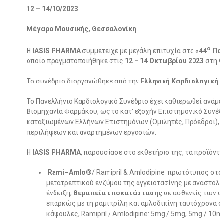
12 – 14/10/2023
Μέγαρο Μουσικής, Θεσσαλονίκη
ο
Η
ΙΑSIS PHARMA
συμμετείχε με μεγάλη επιτυχία στο «
44
Πα
οποίο πραγματοποιήθηκε στις
12 – 14
Οκτωβρίου 2023
στη
Το συνέδριο διοργανώθηκε από την
Ελληνική Καρδιολογική Ε
Το Πανελλήνιο Καρδιολογικό Συνέδριο έχει καθιερωθεί ανάμ
Βιομηχανία Φαρμάκου, ως το κατ’ εξοχήν Επιστημονικό Συνέ
καταξιωμένων Ελλήνων Επιστημόνων (Ομιλητές, Πρόεδροι)
περιλήψεων και αναρτημένων εργασιών.
Η
ΙΑSIS PHARMA
, παρουσίασε στο εκθετήριο της, τα προϊόντ
Rami
–
Amlo
®/ Ramipril & Amlodipine: πρωτότυπος σ
μετατρεπτικού ενζύμου της αγγειοτασίνης με αναστο
ένδειξη,
θεραπεία υποκατάστασης
σε ασθενείς των 
επαρκώς με τη ραμιπρίλη και αμλοδιπίνη ταυτόχρονα σ
κάψουλες, Ramipril / Amlodipine: 5mg / 5mg, 5mg / 10