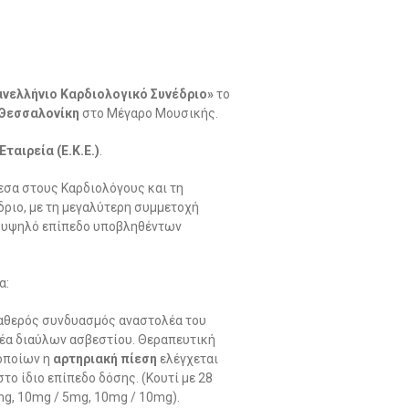
νελλήνιο Καρδιολογικό Συνέδριο
»
το
Θεσσαλονίκη
στο Μέγαρο Μουσικής.
ταιρεία (Ε.Κ.Ε.)
.
εσα στους Καρδιολόγους και τη
δριο, με τη μεγαλύτερη συμμετοχή
, υψηλό επίπεδο υποβληθέντων
α:
ταθερός συνδυασμός αναστολέα του
λέα διαύλων ασβεστίου. Θεραπευτική
οποίων η
αρτηριακή πίεση
ελέγχεται
το ίδιο επίπεδο δόσης. (Κουτί με 28
mg, 10mg / 5mg, 10mg / 10mg).