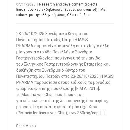
04/11/2025
|
Research and development projects
,
Επιστημονικές εκδηλώσεις
,
Έρευνα και ανάπτυξη
,
Με
επίκεντρο την ελληνική φύση
,
Όλα τα άρθρα
23-26/10/2025 Συνεδριακό Κέντρο του
Πανεπιστημίου Πατρών, Πάτρα Η ΙΑSIS
PHARMA συμμετείχε με μεγάλη επιτυχία για άλλη
μία χρονιά στο 45ο Πανελλήνιο Συνέδριο
Γαστρεντερολογίας, που έγινε υπό την αιγίδα
του Ελληνικής Γαστρεντερολογικής Εταιρείας και
διεξήχθη στο Συνεδριακό Κέντρο του
Πανεπιστημίου Πατρών στις 23-26/10/2025. Η ΙΑSIS
PHARMA παρουσίασε στους ειδικούς το μοναδικό
φάρμακο φυτικής προέλευσης [E.M.A. 2015],
το Mastiha var. Chia caps. Πρόκειται
για κάψουλες κατά της λειτουργικής δυσπεψίας,
με δραστική ουσία τη φυσική μαστίχα Χίου
(Pistacia lentiscus var. Chia), των 350mg/cap. [...]
Read More