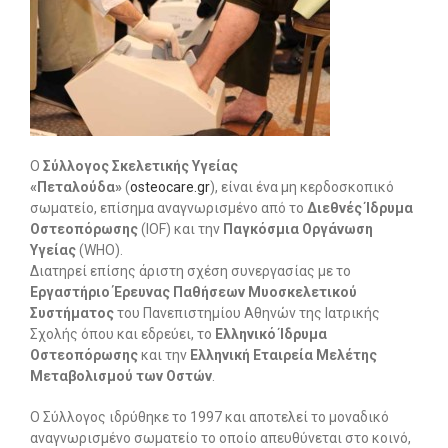
Ο
Σύλλογος Σκελετικής Υγείας
«Πεταλούδα»
(
osteocare.gr
), είναι ένα μη κερδοσκοπικό
σωματείο, επίσημα αναγνωρισμένο από το
Διεθνές Ίδρυμα
Οστεοπόρωσης
(ΙΟF) και την
Παγκόσμια Οργάνωση
Υγείας
(WHO).
Διατηρεί επίσης άριστη σχέση συνεργασίας με το
Εργαστήριο Έρευνας Παθήσεων Μυοσκελετικού
Συστήματος
του Πανεπιστημίου Αθηνών της Ιατρικής
Σχολής όπου και εδρεύει, το
Ελληνικό Ίδρυμα
Οστεοπόρωσης
και την
Ελληνική Εταιρεία Μελέτης
Μεταβολισμού των Οστών
.
Ο Σύλλογος ιδρύθηκε το 1997 και αποτελεί το μοναδικό
αναγνωρισμένο σωματείο το οποίο απευθύνεται στο κοινό,