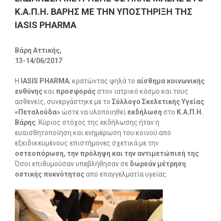
Κ.Α.Π.Η. ΒΑΡΗΣ ΜΕ ΤΗΝ ΥΠΟΣΤΗΡΙΞΗ ΤΗΣ
IASIS PHARMA
Βάρη Αττικής,
13-14/06/2017
H
IASIS PHARMA
, κρατώντας ψηλά το
αίσθημα κοινωνικής
ευθύνης
και
προσφοράς
στον ιατρικό κόσμο και τους
ασθενείς, συνεργάστηκε με το
Σύλλογο Σκελετικής Υγείας
«Πεταλούδα»
ώστε να υλοποιηθεί
εκδήλωση
στο
Κ.Α.Π.Η.
Βάρης
. Κύριος στόχος της εκδήλωσης ήταν η
ευαισθητοποίηση και ενημέρωση του κοινού από
εξειδικευμένους επιστήμονες σχετικά με την
οστεοπόρωση, την πρόληψη και την αντιμετώπισή της
.
Όσοι επιθυμούσαν υπεβλήθησαν σε
δωρεάν
μέτρηση
οστικής πυκνότητας
από επαγγελματία υγείας.