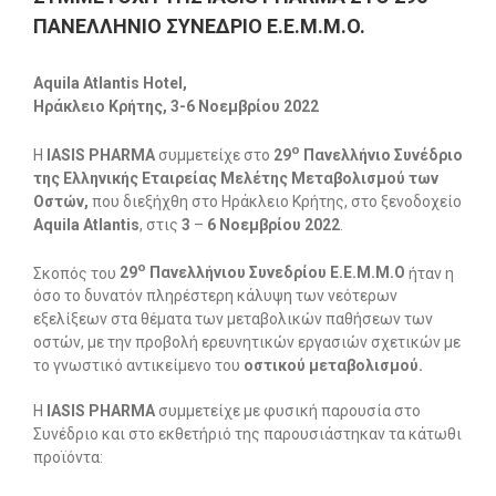
ΠΑΝΕΛΛΗΝΙΟ ΣΥΝΕΔΡΙΟ E.E.M.M.O.
Aquila
Atlantis
Hotel
,
Ηράκλειο Κρήτης, 3-6 Νοεμβρίου 2022
ο
Η
ΙΑSIS PHARMA
συμμετείχε στο
29
Πανελλήνιο Συνέδριο
της Ελληνικής Εταιρείας Μελέτης Μεταβολισμού των
Οστών,
που διεξήχθη στο Ηράκλειο Κρήτης, στο ξενοδοχείο
Aquila Atlantis
, στις
3
–
6 Νοεμβρίου 2022
.
ο
Σκοπός του
29
Πανελλήνιου Συνεδρίου E.E.M.M.O
ήταν η
όσο το δυνατόν πληρέστερη κάλυψη των νεότερων
εξελίξεων στα θέματα των μεταβολικών παθήσεων των
οστών, με την προβολή ερευνητικών εργασιών σχετικών με
το γνωστικό αντικείμενο του
οστικού μεταβολισμού.
Η
ΙΑSIS PHARMA
συμμετείχε με φυσική παρουσία στο
Συνέδριο και στο εκθετήριό της παρουσιάστηκαν τα κάτωθι
προϊόντα: