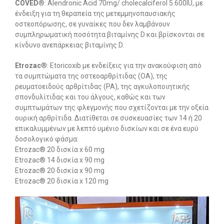
COVED
®: Alendronic Acid 70mg/ cholecalciferol 5.600IU, με
ένδειξη για τη θεραπεία της μετεμμηνοπαυσιακής
οστεοπόρωσης, σε γυναίκες που δεν λαμβάνουν
συμπληρωματική ποσότητα βιταμίνης D και βρίσκονται σε
κίνδυνο ανεπάρκειας βιταμίνης D.
Etrozac
®: Etoricoxib με ενδείξεις για την ανακούφιση από
τα συμπτώματα της οστεοαρθρίτιδας (ΟΑ), της
ρευματοειδούς αρθρίτιδας (ΡΑ), της αγκυλοποιητικής
σπονδυλίτιδας και του άλγους, καθώς και των
συμπτωμάτων της φλεγμονής που σχετίζονται με την οξεία
ουρική αρθρίτιδα. Διατίθεται σε συσκευασίες των 14 ή 20
επικαλυμμένων με λεπτό υμένιο δισκίων και σε ένα ευρύ
δοσολογικό φάσμα:
Etrozac® 20 δισκία x 60 mg
Etrozac® 14 δισκία x 90 mg
Etrozac® 20 δισκία x 90 mg
Etrozac® 20 δισκία x 120 mg