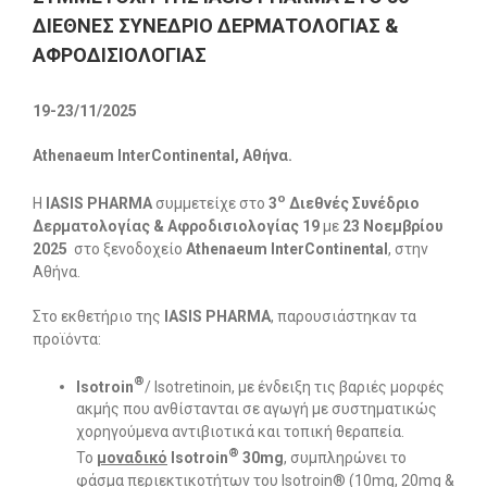
ΔΙΕΘΝΕΣ ΣΥΝΕΔΡΙΟ ΔΕΡΜΑΤΟΛΟΓΙΑΣ &
ΑΦΡΟΔΙΣΙΟΛΟΓΙΑΣ
19-23/11/2025
Athenaeum
InterContinental, Αθήνα.
ο
Η
ΙΑ
SIS
PHARMA
συμμετείχε στο
3
Διεθνές Συνέδριο
Δερματολογίας & Αφροδισιολογίας
19
με
23 Νοεμβρίου
2025
στο ξενοδοχείο
Athenaeum
InterContinental
, στην
Αθήνα.
Στο εκθετήριο της
ΙΑSIS PHARMA
, παρουσιάστηκαν τα
προϊόντα:
®
Isotroin
/ Isotretinoin, με ένδειξη τις βαριές μορφές
ακμής που ανθίστανται σε αγωγή με συστηματικώς
χορηγούμενα αντιβιοτικά και τοπική θεραπεία.
®
Το
μοναδικό
Isotroin
30mg
, συμπληρώνει το
φάσμα περιεκτικοτήτων του Isotroin® (10mg, 20mg &