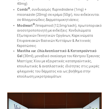
40mg).
®
Combi
, συνδυασμός fluprednidene (1mg) +
miconazole (20mg) σε κρέμα (50gr), που ενδείκνυται
σε Φλεγμονώδεις Δερματομυκητιάσεις.
®
Modiwart
/Ιmiquimod (12,5mg/sach), πρωτοποριακό
ανοσοτροποποιητή με ενδείξεις: Κονδυλώματα
Εξωτερικών Γεννητικών Οργάνων, Καρκινώματα
Επιφανειακών Βασικών Κυττάρων & Ακτινικές
Κερατώσεις.
Mastiha
var. Chia
Αναπλαστικό &
Καταπραϋντικό
Gel
(30ml), μοναδικό σκεύασμα του Κέντρου Έρευνας
Μαστίχας Χίου με εξαιρετικές καταπραϋντικές,
επουλωτικές & αναπλαστικές ιδιότητες στις μικρές
φλεγμονές του δέρματος και ως βοήθημα στην
επούλωση μικροτραυμάτων.