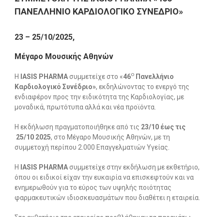
ΠΑΝΕΛΛΗΝΙΟ ΚΑΡΔΙΟΛΟΓΙΚΟ ΣΥΝΕΔΡΙΟ»
23 – 25/10/2025,
Μέγαρο Μουσικής Αθηνών
ο
Η
ΙΑ
SIS
PHARMA
συμμετείχε στο «
46
Πανελλήνιο
Καρδιολογικό Συνέδριο»
, εκδηλώνοντας το ενεργό της
ενδιαφέρον προς την ειδικότητα της Καρδιολογίας, με
μοναδικά, πρωτότυπα αλλά και νέα προϊόντα.
Η εκδήλωση πραγματοποιήθηκε από τις
23/10 έως τις
25/10 2025
, στο Μέγαρο Μουσικής Αθηνών, με τη
συμμετοχή περίπου 2.000 Επαγγελματιών Υγείας.
Η
ΙΑSIS PHARMA
συμμετείχε στην εκδήλωση με εκθετήριο,
όπου οι ειδικοί είχαν την ευκαιρία να επισκεφτούν και να
ενημερωθούν για το εύρος των υψηλής ποιότητας
φαρμακευτικών ιδιοσκευασμάτων που διαθέτει η εταιρεία.