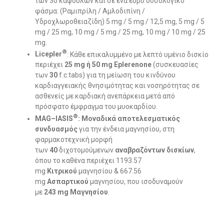
των 30 καψουλών και σε ένα ευρύ δοσολογικό
φάσμα: (Ραμιπρίλη / Αμλοδιπίνη /
Υδροχλωροθειαζίδη) 5 mg / 5 mg / 12,5 mg, 5 mg / 5
mg / 25 mg, 10 mg / 5 mg / 25 mg, 10 mg / 10 mg / 25
mg.
®
Licepler
: Κάθε επικαλυμμένο με λεπτό υμένιο δισκίο
περιέχει
25
mg
ή 50
mg
Eplerenone
(συσκευασίες
των
30
f.c.tabs) για τη μείωση του κινδύνου
καρδιαγγειακής θνησιμότητας και νοσηρότητας σε
ασθενείς με καρδιακή ανεπάρκεια μετά από
πρόσφατο έμφραγμα του μυοκαρδίου.
®
MAG
–
IASIS
:
Μοναδικά αποτελεσματικός
συνδυασμός
για την ένδεια μαγνησίου, στη
φαρμακοτεχνική μορφή
των
40
διχοτομούμενων
αναβραζόντων δισκίων
,
όπου το καθένα περιέχει 1193.57
mg
Κιτρικού
μαγνησίου & 667.56
mg
Ασπαρτικού
μαγνησίου, που ισοδυναμούν
με
243
mg
Μαγνησίου
.