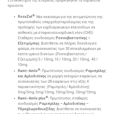
Στο εκθετήριο της εταιρείας προβλήθηκαν τα παρακάτω
προϊόντα:
®
RosuZet
: Νέο σκεύασμα για την αντιμετώπιση της
πρωτοπαθούς υπερχοληστερολαιμίας και της
πρόληψης των καρδιαγγειακών επεισοδίων σε
ασθενείς με σταφανιαία καρδιακή νόσο (CHD).
Σταθερός συνδυασμός
Ροσουβαστατίνης –
Εζετιμίμπης
. Διατίθεται σε πλήρες δοσολογικό
φάσμα, σε συσκευασίες των 30 επικαλυμμένων με
λεπτό υμένιο δισκίων: (Ροσουβαστατίνη /
Εζετιμίμπη) 5 / 10mg, 10 / 10mg, 20 / 10mg, 40 /
10mg.
®
Rami
–
Amlo
:
Πρωτότυπος συνδυασμός
Ραμιπρίλης
και Αμλοδιπίνης
σε μορφή σκληρών καψακίων, σε
συσκευασίες των 28 καψακίων στις εξής 4
περιεκτικότητες: (Ραμιπρίλη / Αμλοδιπίνη)
5mg/5mg, 5mg/10mg, 10mg/5mg, 10mg/10mg.
®
Rami
–
Amlo plus
:
Πρωτότυπος σταθερός
συνδυασμός
Ραμιπρίλης – Αμλοδιπίνης –
Υδροχλωροθειαζίδης
. Διατίθεται σε συσκευασίες