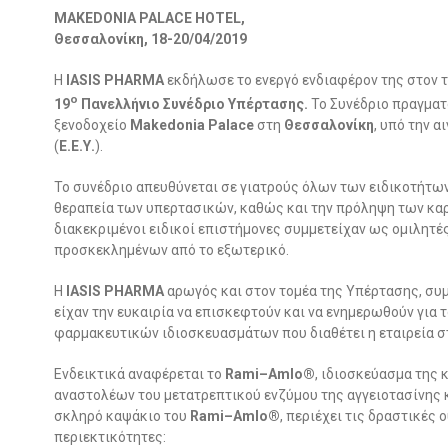
ΜΑΚΕ
DONIA
PALACE HOTEL
,
Θεσσαλονίκη, 18-20/04/2019
Η
ΙΑ
SIS
PHARMA
εκδήλωσε το ενεργό ενδιαφέρον της στον 
ο
19
Πανελλήνιο Συνέδριο
Υπέρτασης.
Το Συνέδριο πραγματ
ξενοδοχείο
Makedonia
Palace
στη
Θεσσαλονίκη
,
υπό την α
(
Ε.Ε.Υ.
).
Το συνέδριο απευθύνεται σε γιατρούς όλων των ειδικοτήτων
θεραπεία των υπερτασικών, καθώς και την πρόληψη των κα
διακεκριμένοι ειδικοί επιστήμονες συμμετείχαν ως ομιλητ
προσκεκλημένων από το εξωτερικό.
Η
ΙΑ
SIS
PHARMA
αρωγός και στον τομέα της Υπέρτασης, συμμ
είχαν την ευκαιρία να επισκεφτούν και να ενημερωθούν για
φαρμακευτικών ιδιοσκευασμάτων που διαθέτει η εταιρεία σ
Ενδεικτικά αναφέρεται το
Rami
–
Amlo
®
, ιδιοσκεύασμα της
αναστολέων του μετατρεπτικού ενζύμου της αγγειοτασίνης 
σκληρό καψάκιο του
Rami
–
Amlo
®
, περιέχει τις δραστικές 
περιεκτικότητες: