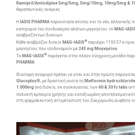
Ramipril
/
Amlodipine
5
mg
/5
mg
, 5
mg
/10
mg
, 10
mg
/5
mg
& 1
θεραπευτικές ανάγκες.
H
IASIS PHARMA
παρουσίασε επίσης και το νέο, ελληνικής 
κατηγορία του συνδυασμού αλάτων μαγνησίου: το
MAG-IASI
αναβραζόντων δισκίων.
®
Κάθε αναβράζον δισκίο
MAG-IASIS
περιέχει 1193.57 κιτρι
μαγνησίου, που ισοδυναμούν με
243 mg Μαγνησίου
.
®
Το
MAG-IASIS
παράγεται στην πλέον σύγχρονη μονάδα πα
PHARMA
.
Ιδιαίτερη αναφορά πρέπει να γίνει και στην πρώτη παρουσία
Glucoplus
®, με δραστική ουσία τη
M
etformin hydrochlorid
1.000mg
ανά δισκίο, σε συσκευασίες των
60 & 30
fc
tabs
αντ
πολυετή εμπειρία χρήσης και καταξιωμένη αποτελεσματικότη
στη φαρμακευτική αντιμετώπιση του
Σακχαρώδη Διαβήτη τύ