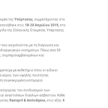
τομέα της
Υπέρτασης
, συμμετέχοντας στο
οποιήθηκε στις
18-20 Απριλίου 2019,
στο
ιγίδα της Ελληνικής Εταιρείας Υπέρτασης
 που ασχολούνται με τη διάγνωση και
ρδιαγγειακών νοσημάτων. Πάνω από 50
ές, συμπεριλαμβανομένων και
ετείχε με εκθετήριο όπου οι ειδικοί
 το εύρος των υψηλής ποιότητας
τη συγκεκριμένη κατηγορία.
 κατηγορίας του συνδυασμού των
και αναστολέων διαύλων ασβεστίου. Κάθε
ουσίες
Ramipril
&
Amlodipine
,
στις εξής
4