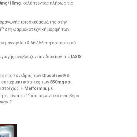
0
mg
/10
mg
, καλύπτοντας πλήρως τις
παραγωγής ιδιοσκεύασμά της στην
®
S
στη φαρμακοτεχνική μορφή των
κού μαγνησίου & 667.56 mg ασπαρτικού
ραγωγής αναβραζόντων δισκίων της
IASIS
ση στο Συνέδριο, των
Glucofree
® &
e
σε περιεκτικότητες των
850mg
και
ιστοίχως. Η
M
etformin
, με
ο
τα, είναι το 1
και σημαντικότερο βήμα
που 2
.