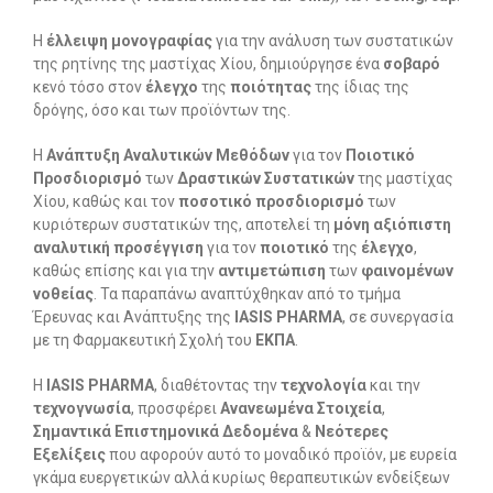
Η
έλλειψη μονογραφίας
για την ανάλυση των συστατικών
της ρητίνης της μαστίχας Χίου, δημιούργησε ένα
σοβαρό
κενό τόσο στον
έλεγχο
της
ποιότητας
της ίδιας της
δρόγης, όσο και των προϊόντων της.
Η
Ανάπτυξη Αναλυτικών Μεθόδων
για τον
Ποιοτικό
Προσδιορισμό
των
Δραστικών Συστατικών
της μαστίχας
Χίου, καθώς και τον
ποσοτικό προσδιορισμό
των
κυριότερων συστατικών της, αποτελεί τη
μόνη αξιόπιστη
αναλυτική προσέγγιση
για τον
ποιοτικό
της
έλεγχο
,
καθώς επίσης και για την
αντιμετώπιση
των
φαινομένων
νοθείας
. Τα παραπάνω αναπτύχθηκαν από το τμήμα
Έρευνας και Ανάπτυξης της
IASIS PHARMA
, σε συνεργασία
με τη Φαρμακευτική Σχολή του
ΕΚΠΑ
.
Η
IASIS PHARMA
, διαθέτοντας την
τεχνολογία
και την
τεχνογνωσία
, προσφέρει
Ανανεωμένα Στοιχεία
,
Σημαντικά Επιστημονικά Δεδομένα
&
Νεότερες
Εξελίξεις
που αφορούν αυτό το μοναδικό προϊόν, με ευρεία
γκάμα ευεργετικών αλλά κυρίως θεραπευτικών ενδείξεων