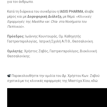
για τον άνθρωπο.
Κατά τη διάρκεια του συνεδρίου η
IASIS PHARMA
, έλαβε
μέρος και με
Δορυφορική Διάλεξη
, με θέμα:
«Κλινικές
Εφαρμογές της Mastiha var. Chia στα Νοσήματα του
Πεπτικού».
Πρόεδρος:
Ιωάννης Κουντουράς, Ομ. Καθηγητής
Γαστρεντερολογίας, Ιατρική Σχολή Α.Π.Θ., Θεσσαλονίκη.
Ομιλητής:
Χρήστος Ζαβός, Γαστρεντερολόγος, Βιοκλινική
Θεσσαλονίκης.
Παρακολουθήστε την ομιλία του Δρ. Χρήστου Κων. Ζαβού
σχετικά με τις κλινικές εφαρμογές της Μαστίχα Χίου, εδώ: