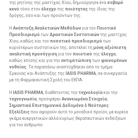
της ρητίνης της μαστίχας Χίου, δημιούργησε ένα
σοβαρό
κενό
τόσο στον
έλεγχο
της
ποιότητας
της ίδιας της
δρόγης, όσο και των προϊόντων της.
Η
Ανάπτυξη Αναλυτικών Μεθόδων
για τον
Ποιοτικό
Προσδιορισμό
των
Δραστικών Συστατικών
της μαστίχας
Χίου, καθώς και τον
ποσοτικό
προσδιορισμό
των
κυριότερων συστατικών της, αποτελεί τη
μόνη αξιόπιστη
αναλυτική προσέγγιση
για τον
ποιοτικό
της
έλεγχο
,
καθώς επίσης και για την
αντιμετώπιση
των
φαινομένων
νοθείας.
Τα παραπάνω αναπτύχθηκαν από το τμήμα
Έρευνας και Ανάπτυξης της
IASIS
PHARMA
, σε συνεργασία
με τη Φαρμακευτική Σχολή του ΕΚΠΑ.
Η
IASIS PHARMA
, διαθέτοντας την
τεχνολογία
και την
τεχνογνωσία
, προσφέρει
Ανανεωμένα Στοιχεία
,
Σημαντικά Επιστημονικά Δεδομένα
&
Νεότερες
Εξελίξεις
που αφορούν αυτό το μοναδικό προϊόν, με ευρεία
γκάμα ευεργετικών αλλά κυρίως θεραπευτικών ενδείξεων
για τον άνθρωπο.