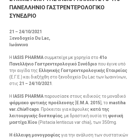
ΠΑΝΕΛΛΗΝΙΟ ΓΑΣΤΡΕΝΤΕΡΟΛΟΓΙΚΟ
ΣΥΝΕΔΡΙΟ
21 – 24/10/2021
Ξενοδοχείο
Du
Lac
,
Ιωάννινα
Η
ΙΑSIS PHARMA
συμμετείχε με χορηγία στο
41o
Πανελλήνιο Γαστρεντερολογικό Συνέδριο
που έγινε υπό
την αιγίδα της
Ελληνικής Γαστρεντερολογικής Εταιρείας
(Ε.Γ.Ε.) και διεξήχθη στο ξενοδοχείο Du Lac των Ιωαννίνων,
στις
21 – 24/10/2021
.
Η
ΙΑSIS PHARMA
παρουσίασε στους ειδικούς το μοναδικό
φάρμακο φυτικής προέλευσης
[
E.M.A. 2015
], το
mastiha
var
.
Chia
®caps
. Πρόκειται για κάψουλες
κατά της
λειτουργικής δυσπεψίας
, με δραστική ουσία τη
φυσική
μαστίχα Χίου
(Pistacia lentiscus var chia), των 350mg.
Η έλλειψη μονογραφίας
για την ανάλυση των συστατικών