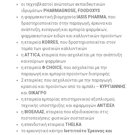
οι τεχνοβλαστοί ανώτατων εκπαιδευτικών
ιδρυμάτων
PHARMAGNOSE, FOODOXYS
η φαρμακευτική βιομηχανία
IASIS
PHARMA
, που
δραστηριοποιείται στην παραγωγή, έρευνα και
ανάπτυξη, εισαγωγή και εμπορία φαρμάκων,
φαρμακευτικών ειδών και καλλυντικών προϊόντων
η εταιρεία
KORRES
, που δραστηριοποιείται στον
τομέα των φυσικών καλλυντικών
η
ATTICA
, εταιρεία που ασχολείται με την ανάπτυξη
καινούριων φαρμάκων
η εταιρεία
Φ CHOICE
, που ασχολείται με την
παραγωγή και εμπορία προϊόντων διατροφής
2 εταιρείες που ασχολούνται με την παραγωγή
κρασιού και προϊόντων από το αμπέλι –
ΚΥΡΓΙΑΝΝΗΣ
και
ΟΙΚΑΓΡΟ
η εταιρεία εμπορίας επιστημονικού εξοπλισμού,
τεχνικής υποστήριξης και εφαρμογών
ΑΝΤΙΣΕΛ
η
ΒΙΟΕΛΛΑΣ
, εταιρεία που εξειδικεύεται στις
πιστοποιήσεις φυσικών συστατικών
η επενδυτική εταιρεία
THELKA
το ερευνητικό κέντρο
Ινστιτούτο Έρευνας και