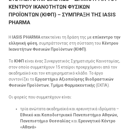
ΚΕΝΤΡΟΥ ΙΚΑΝΟΤΗΤΩΝ ΦΥΣΙΚΩΝ
ΠΡΟΪΟΝΤΩΝ (ΚΙΦΠ) – ΣΥΜΠΡΑΞΗ ΤΗΣ IASIS
PHARMA
Η
IASIS
PHARMA
επεκτείνει τη δράση της με
επίκεντρο την
ελληνική φύση
, συμπράττοντας στη σύσταση του
Κέντρου
Ικανοτήτων Φυσικών Προϊόντων (ΚΙΦΠ)
.
Το
ΚΙΦΠ
είναι ένας Συνεργατικός Σχηματισμός Καινοτομίας,
στον οποίο συμμετέχουν 15 εταίροι προερχόμενοι από τον
ακαδημαϊκό και τον επιχειρηματικό κλάδο. Το έργο
συντονίζει το
Εργαστήριο Αξιοποίησης Βιοδραστικών
Φυσικών Προϊόντων
,
Τμήμα Φαρμακευτικής
(ΕΚΠΑ).
Οι φορείς που συμμετέχουν είναι:
τρία ανώτατα ακαδημαϊκά και ερευνητικά ιδρύματα –
Εθνικό και Καποδιστριακό Πανεπιστήμιο Αθηνών,
Πανεπιστήμιο Θεσσαλίας
και
Ερευνητικό Κέντρο
«Αθηνά»