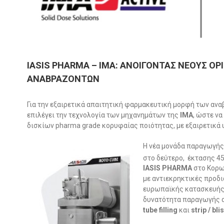
IASIS PHARMA – IMA: ΑΝΟΙΓΟΝΤΑΣ ΝΕΟΥΣ Ο
ΑΝΑΒΡΑΖΟΝΤΩΝ
Για την εξαιρετικά απαιτητική φαρμακευτική μορφή των αν
επιλέγει την τεχνολογία των μηχανημάτων της
IMA
, ώστε ν
δισκίων pharma grade κορυφαίας ποιότητας, με εξαιρετικ
Η νέα μονάδα παραγωγής
στο δεύτερο, έκτασης 4
IASIS PHARMA
στο Κορωπ
με αντιεκρηκτικές προδι
ευρωπαϊκής κατασκευής 
δυνατότητα παραγωγής 
tube filling
και
strip / bli