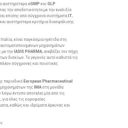
τα αυστηρότερα
cGMP
και
GLP
ας την αποδοτικότητα με την ευελιξία
ται επίσης από σύγχρονα συστήματα
IT
,
και αυστηρότερα κριτήρια διασφάλισης
ν Ιταλία, είναι παγκόσμια ηγέτιδα στη
ή αυτοματοποιημένων μηχανημάτων
 με την
IASIS PHARMA
, ανεβάζει τον πήχη
ων δισκίων. Το γεγονός αυτό καθιστά τις
 πλέον σύγχρονες και ποιοτικές
ης περιοδικό
European Pharmaceutical
ν μηχανημάτων της
IMA
στη μονάδα
εν λόγω έντυπο αποτελεί μία από τις
 για όλες τις κορυφαίες
ατα, καθώς και ιδρύματα έρευνας και
ν: