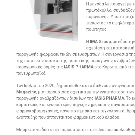
Η μονάδα λειτουργεί με 
πρωτόκολλα, συνδυάζοντ
παραγωγής. Υποστηρίζε
τηρώντας τα υψηλότερα 
ποιότητας.
Η
IMA Group
, με έδρα τη
σχεδίαση και κατασκευ
παραγωγής φαρμακευτικών σκευασμάτων. Η συνεργασία της
της ποιοτικής όσο και της ποσοτικής παραγωγής αναβραζόντ
παραγωγικές δομές της
IASIS PHARMA
στο Κορωπί, από τις
πανευρωπαϊκά.
Τον Ιούλιο του 2020, δημοσιεύθηκε στο διεθνούς αναγνώρισ
Magazine
, μία παρουσίαση σχετικά με την εγκατάσταση τω
παραγωγής αναβραζόντων δισκίων της
IASIS PHARMA
. Το 
κυριότερες και εγκυρότερες πηγές ενημέρωσης παγκοσμίως,
φαρμακοβιομηχανίες, πανεπιστημιακά και τεχνολογικά ιδρύμ
ανάπτυξης που άπτονται του φαρμακευτικού κλάδου.
Μπορείτε να δείτε την παρουσίαση στα slides που ακολουθού