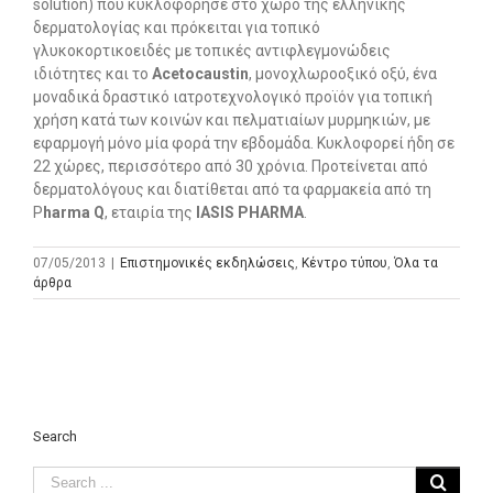
solution) που κυκλοφόρησε στο χώρο της ελληνικής
δερματολογίας και πρόκειται για τοπικό
γλυκοκορτικοειδές με τοπικές αντιφλεγμονώδεις
ιδιότητες και το
Acetocaustin
, μονοχλωροοξικό οξύ, ένα
μοναδικά δραστικό ιατροτεχνολογικό προϊόν για τοπική
χρήση κατά των κοινών και πελματιαίων μυρμηκιών, με
εφαρμογή μόνο μία φορά την εβδομάδα. Κυκλοφορεί ήδη σε
22 χώρες, περισσότερο από 30 χρόνια. Προτείνεται από
δερματολόγους και διατίθεται από τα φαρμακεία από τη
P
harma
Q
, εταιρία της
ΙΑ
SIS
PHARMA
.
07/05/2013
|
Επιστημονικές εκδηλώσεις
,
Κέντρο τύπου
,
Όλα τα
άρθρα
Search