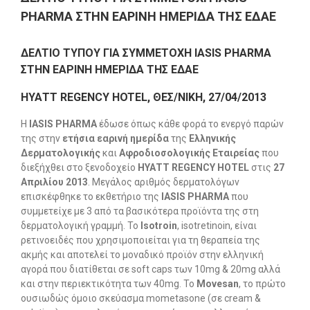
PHARMA ΣΤΗΝ ΕΑΡΙΝΗ ΗΜΕΡΙΔΑ ΤΗΣ ΕΔΑΕ
ΔΕΛΤΙΟ ΤΥΠΟΥ ΓΙΑ ΣΥΜΜΕΤΟΧΗ
IASIS
PHARMA
ΣΤΗΝ ΕΑΡΙΝΗ ΗΜΕΡΙΔΑ ΤΗΣ ΕΔΑΕ
ΗΥΑΤΤ
REGENCY HOTEL,
ΘΕΣ
/
ΝΙΚΗ,
27/04/2013
Η
ΙΑ
SIS
PHARMA
έδωσε όπως κάθε φορά το ενεργό παρών
της στην
ετήσια εαρινή ημερίδα
της
Ελληνικής
Δερματολογικής
και
Αφροδιοσολογικής
Εταιρείας
που
διεξήχθει στο ξενοδοχείο
ΗΥΑΤΤ
REGENCY
HOTEL
στις
27
Απριλίου
2013
. Μεγάλος αριθμός δερματολόγων
επισκέφθηκε το εκθετήριο της
ΙΑ
SIS
PHARMA
που
συμμετείχε με 3 από τα βασικότερα προϊόντα της στη
δερματολογική γραμμή. To
Ι
sotroin
, isotretinoin, είναι
ρετινοειδές που χρησιμοποιείται για τη θεραπεία της
ακμής και αποτελεί το μοναδικό προϊόν στην ελληνική
αγορά που διατίθεται σε soft caps των 10mg & 20mg αλλά
και στην περιεκτικότητα των 40mg. Το
Movesan
, το πρώτο
ουσιωδώς όμοιο σκεύασμα mometasone (σε cream &