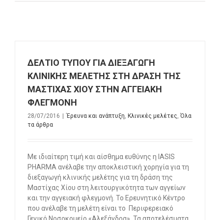
ΔΕΛΤΙΟ ΤΥΠΟΥ ΓΙΑ ΔΙΕΞΑΓΩΓΗ
ΚΛΙΝΙΚΗΣ ΜΕΛΕΤΗΣ ΣΤΗ ΔΡΑΣΗ ΤΗΣ
ΜΑΣΤΙΧΑΣ ΧΙΟΥ ΣΤΗΝ ΑΓΓΕΙΑΚΗ
ΦΛΕΓΜΟΝΗ
28/07/2016
|
Έρευνα και ανάπτυξη
,
Κλινικές μελέτες
,
Όλα
τα άρθρα
Mε ιδιαίτερη τιμή και αίσθημα ευθύνης η IASIS
PHARMA ανέλαβε την αποκλειστική χορηγία για τη
διεξαγωγή κλινικής μελέτης για τη δράση της
Μαστίχας Χίου στη λειτουργικότητα των αγγείων
και την αγγειακή φλεγμονή. Το Ερευνητικό Κέντρο
που ανέλαβε τη μελέτη είναι το Περιφερειακό
Γενικό Νοσοκομείο «Αλεξάνδρα». Τα αποτελέσματα