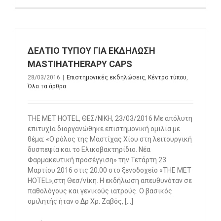
ΔΕΛΤΙΟ ΤΥΠΟΥ ΓΙΑ ΕΚΔΗΛΩΣΗ
MASTIHATHERAPY CAPS
28/03/2016
|
Επιστημονικές εκδηλώσεις
,
Κέντρο τύπου
,
Όλα τα άρθρα
THE MET HOTEL, ΘΕΣ/ΝΙΚΗ, 23/03/2016 Με απόλυτη
επιτυχία διοργανώθηκε επιστημονική ομιλία με
θέμα: «Ο ρόλος της Μαστίχας Χίου στη λειτουργική
δυσπεψία και το Ελικοβακτηρίδιο. Νέα
Φαρμακευτική προσέγγιση» την Τετάρτη 23
Mαρτίου 2016 στις 20:00 στο ξενοδοχείο «ΤΗΕ ΜΕΤ
ΗΟΤΕL»,στη Θεσ/νίκη. Η εκδήλωση απευθυνόταν σε
παθολόγους και γενικούς ιατρούς. O βασικός
ομιλητής ήταν ο Δρ Χρ. Ζαβός, [...]