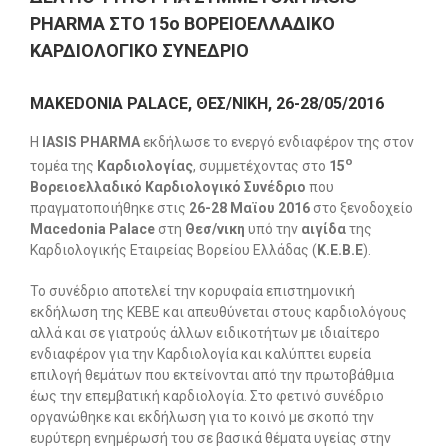
PHARMA ΣΤO 15o ΒΟΡΕΙΟΕΛΛΑΔΙΚΟ
ΚΑΡΔΙΟΛΟΓΙΚΟ ΣΥΝΕΔΡΙΟ
ΜΑΚΕ
DONIA
PALACE
, ΘΕΣ/ΝΙΚΗ,
26-28/05/2016
Η
ΙΑ
SIS
PHARMA
εκδήλωσε το ενεργό ενδιαφέρον της στον
ο
τομέα της
Καρδιολογίας
, συμμετέχοντας στο
15
Βορειοελλαδικό Καρδιολογικό Συνέδριο
που
πραγματοποιήθηκε στις
26-28 Μαϊου 2016
στο ξενοδοχείο
Μα
cedonia
Palace
στη
Θεσ/νικη
υπό την
αιγίδα
της
Καρδιολογικής Εταιρείας Βορείου Ελλάδας (
Κ.Ε.Β.Ε
).
Το συνέδριο αποτελεί την κορυφαία επιστημονική
εκδήλωση της ΚΕΒΕ και απευθύνεται στους καρδιολόγους
αλλά και σε γιατρούς άλλων ειδικοτήτων με ιδιαίτερο
ενδιαφέρον για την Καρδιολογία και καλύπτει ευρεία
επιλογή θεμάτων που εκτείνονται από την πρωτοβάθμια
έως την επεμβατική καρδιολογία. Στο φετινό συνέδριο
οργανώθηκε και εκδήλωση για το κοινό με σκοπό την
ευρύτερη ενημέρωσή του σε βασικά θέματα υγείας στην