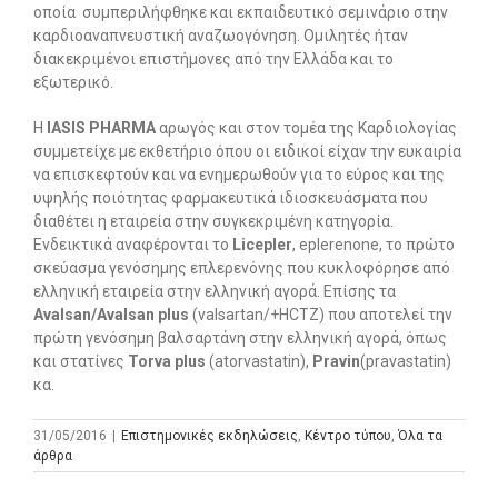
οποία συμπεριλήφθηκε και εκπαιδευτικό σεμινάριο στην
καρδιοαναπνευστική αναζωογόνηση. Ομιλητές ήταν
διακεκριμένοι επιστήμονες από την Ελλάδα και το
εξωτερικό.
Η
ΙΑ
SIS PHARMA
αρωγός και στον τομέα της Καρδιολογίας
συμμετείχε με εκθετήριο όπου οι ειδικοί είχαν την ευκαιρία
να επισκεφτούν και να ενημερωθούν για το εύρος και της
υψηλής ποιότητας φαρμακευτικά ιδιοσκευάσματα που
διαθέτει η εταιρεία στην συγκεκριμένη κατηγορία.
Ενδεικτικά αναφέρονται το
Licepler
, eplerenone, το πρώτο
σκεύασμα γενόσημης επλερενόνης που κυκλοφόρησε από
ελληνική εταιρεία στην ελληνική αγορά. Επίσης τα
Avalsan/Avalsan plus
(valsartan/+ΗCTZ) που αποτελεί την
πρώτη γενόσημη βαλσαρτάνη στην ελληνική αγορά, όπως
και στατίνες
Torva plus
(atorvastatin),
Pravin
(pravastatin)
κα.
31/05/2016
|
Επιστημονικές εκδηλώσεις
,
Κέντρο τύπου
,
Όλα τα
άρθρα