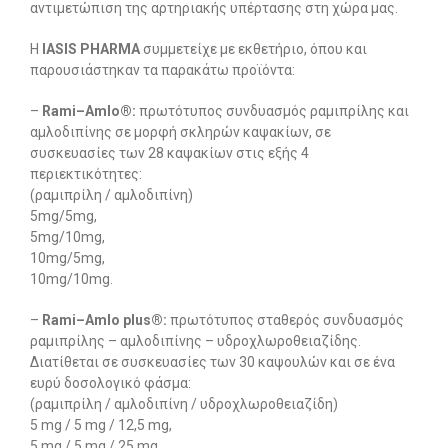
αντιμετώπιση της αρτηριακής υπέρτασης στη χώρα μας.
Η
ΙΑ
SIS
PHARMA
συμμετείχε με εκθετήριο, όπου και
παρουσιάστηκαν τα παρακάτω προϊόντα:
–
Rami
–
Amlo®:
πρωτότυπος συνδυασμός ραμιπρίλης και
αμλοδιπίνης σε μορφή σκληρών καψακίων, σε
συσκευασίες των 28 καψακίων στις εξής 4
περιεκτικότητες:
(ραμιπρίλη / αμλοδιπίνη)
5mg/5mg,
5mg/10mg,
10mg/5mg,
10mg/10mg.
–
Rami
–
Amlo plus®:
πρωτότυπος σταθερός συνδυασμός
ραμιπρίλης – αμλοδιπίνης – υδροχλωροθειαζίδης.
Διατίθεται σε συσκευασίες των 30 καψουλών και σε ένα
ευρύ δοσολογικό φάσμα:
(ραμιπρίλη / αμλοδιπίνη / υδροχλωροθειαζίδη)
5 mg / 5 mg / 12,5 mg,
5 mg / 5 mg / 25 mg,