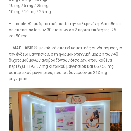
10 mg / 5 mg / 25 mg,
10 mg / 10 mg / 25 mg
–
Licepler
®:
με δραστική ουσία την επλερενόνη. Διατίθεται
σε συσκευασία των 30 δισκίων σε 2 περιεκτικότητες, 25
και 50 mg.
–
MAG
-IASIS®
: μοναδικά αποτελεσματικός συνδυασμός για
την ένδεια μαγνησίου, στη φαρμακοτεχνική μορφή των 40
διχοτομούμενων αναβραζόντων δισκίων, όπου καθένα
περιέχει 1193.57 mg κιτρικού μαγνησίου και 667.56 mg
ασπαρτικού μαγνησίου, που ισοδυναμούν με 243 mg
μαγνησίου.