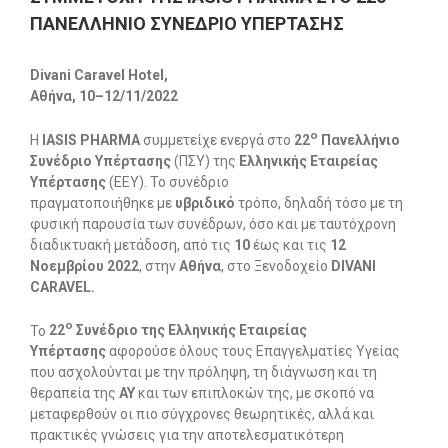
ΠΑΝΕΛΛΗΝΙΟ ΣΥΝΕΔΡΙΟ ΥΠΕΡΤΑΣΗΣ
Divani
Caravel
Hotel
,
Αθήνα, 10–12/11/2022
ο
Η
IASIS PHARMA
συμμετείχε ενεργά στο
22
Πανελλήνιο
Συνέδριο Υπέρτασης
(ΠΣΥ) της
Ελληνικής Εταιρείας
Υπέρτασης
(ΕΕΥ). Το συνέδριο
πραγματοποιήθηκε με
υβριδικό
τρόπο, δηλαδή τόσο με τη
φυσική παρουσία των συνέδρων, όσο και με ταυτόχρονη
διαδικτυακή μετάδοση, από τις
10
έως και τις
12
Νοεμβρίου 2022
, στην
Αθήνα
, στο Ξενοδοχείο
DIVANI
CARAVEL.
ο
Το
22
Συνέδριο της Ελληνικής Εταιρείας
Υπέρτασης
αφορούσε όλους τους Επαγγελματίες Υγείας
που ασχολούνται με την πρόληψη, τη διάγνωση και τη
θεραπεία της
ΑΥ
και των επιπλοκών της, με σκοπό να
μεταφερθούν οι πιο σύγχρονες θεωρητικές, αλλά και
πρακτικές γνώσεις για την αποτελεσματικότερη