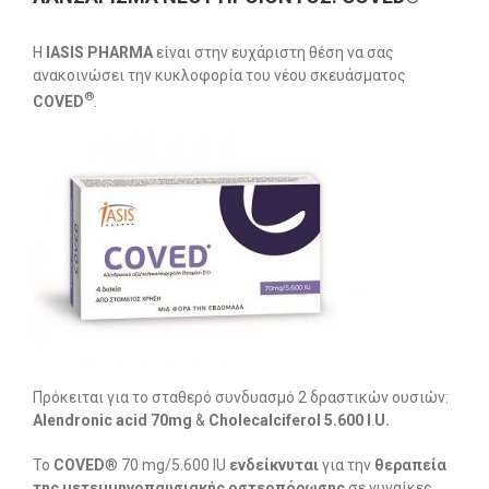
H
IASIS PHARMA
είναι στην ευχάριστη θέση να σας
ανακοινώσει την κυκλοφορία του νέου σκευάσματος
®
COVED
.
Πρόκειται για το σταθερό συνδυασμό 2 δραστικών ουσιών:
Alendronic acid 70mg
&
Chol
e
calciferol 5.600 I
.
U.
Το
COVED
® 70 mg/5.600 IU
ενδείκνυται
για την
θεραπεία
της μετεμμηνοπαυσιακής οστεοπόρωσης
σε γυναίκες