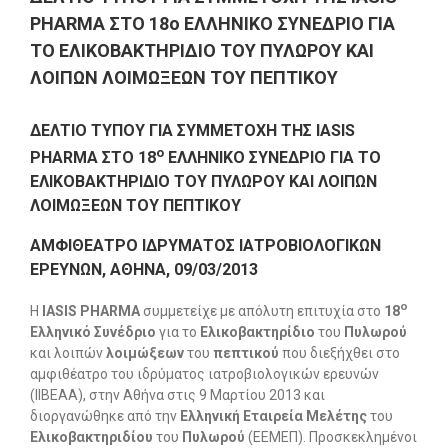
PHARMA ΣΤΟ 18ο ΕΛΛΗΝΙΚΟ ΣΥΝΕΔΡΙΟ ΓΙΑ
ΤΟ ΕΛΙΚΟΒΑΚΤΗΡΙΔΙΟ ΤΟΥ ΠΥΛΩΡΟΥ ΚΑΙ
ΛΟΙΠΩΝ ΛΟΙΜΩΞΕΩΝ ΤΟΥ ΠΕΠΤΙΚΟΥ
ΔΕΛΤΙΟ ΤΥΠΟΥ ΓΙΑ ΣΥΜΜΕΤΟΧΗ
TH
Σ
I
Α
SIS
ο
PHARMA
ΣΤΟ 18
ΕΛΛΗΝΙΚΟ ΣΥΝΕΔΡΙΟ ΓΙΑ ΤΟ
ΕΛΙΚΟΒΑΚΤΗΡΙΔΙΟ ΤΟΥ ΠΥΛΩΡΟΥ ΚΑΙ ΛΟΙΠΩΝ
ΛΟΙΜΩΞΕΩΝ ΤΟΥ ΠΕΠΤΙΚΟΥ
ΑΜΦΙΘΕΑΤΡΟ ΙΔΡΥΜΑΤΟΣ ΙΑΤΡΟΒΙΟΛΟΓΙΚΩΝ
ΕΡΕΥΝΩΝ, ΑΘΗΝΑ,
09/03/2013
ο
Η
ΙΑ
SIS PHARMA
συμμετείχε με απόλυτη επιτυχία στο
18
Ελληνικό Συνέδριο
για το
Ελικοβακτηρίδιο
του
Πυλωρού
και λοιπών
λοιμώξεων
του
πεπτικού
που διεξήχθει στο
αμφιθέατρο του ιδρύματος ιατροβιολογικών ερευνών
(ΙΙΒΕΑΑ), στην Αθήνα στις 9 Μαρτίου 2013 και
διοργανώθηκε από την
Ελληνική Εταιρεία Μελέτης
του
Ελικοβακτηριδίου
του
Πυλωρού
(ΕΕΜΕΠ). Προσκεκλημένοι