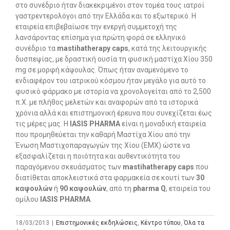
στο συνέδριο ήταν διακεκριμένοι στον τομέα τους ιατροί
γαστρεντερολόγοι από την Ελλάδα και το εξωτερικό. Η
εταιρεία επιβεβαίωσε την ενεργή συμμετοχή της
λανσάροντας επίσημα για πρώτη φορά σε ελληνικό
συνέδριο τα
mastihatherapy caps
, κατά της λειτουργικής
δυσπεψίας, με δραστική ουσία τη φυσική μαστίχα Χίου 350
mg σε μορφή κάψουλας. Όπως ήταν αναμενόμενο το
ενδιαφέρον του ιατρικού κόσμου ήταν μεγάλο για αυτό το
φυσικό φάρμακο με ιστορία να χρονολογείται από το 2,500
π.Χ. με πλήθος μελετών και αναφορών από τα ιστορικά
χρόνια αλλά και επιστημονική έρευνα που συνεχίζεται έως
τις μέρες μας. Η
Ι
ASIS PHARMA
είναι η μοναδική εταιρεία
που προμηθεύεται την καθαρή Μαστίχα Χίου από την
Ένωση Μαστιχοπαραγωγών της Χίου (ΕΜΧ) ώστε να
εξασφαλίζεται η ποιότητα και αυθεντικότητα του
παραγόμενου σκευάσματος των
mastihatherapy caps
που
διατίθεται αποκλειστικά στα φαρμακεία σε κουτί των
30
καψουλών
ή
90 καψουλών
, από τη
pharma Q
, εταιρεία του
ομίλου
ΙΑ
SIS PHARMA
.
18/03/2013
|
Επιστημονικές εκδηλώσεις
,
Κέντρο τύπου
,
Όλα τα