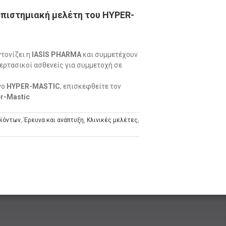
πιστημιακή μελέτη του HYPER-
ντονίζει η
IASIS PHARMA
και συμμετέχουν
περτασικοί ασθενείς για συμμετοχή σε
γο
HYPER-MASTIC
, επισκεφθείτε τον
r-Mastic
οϊόντων
,
Έρευνα και ανάπτυξη
,
Κλινικές μελέτες
,