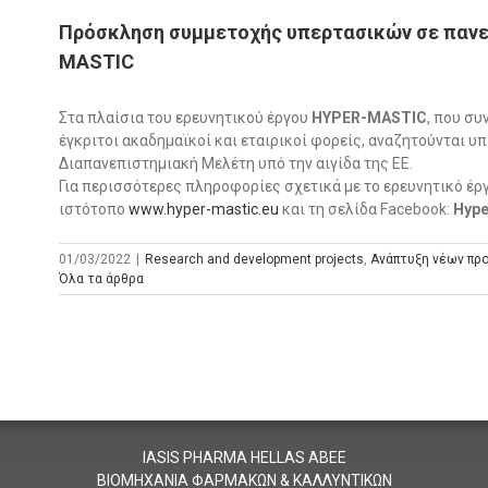
Πρόσκληση συμμετοχής υπερτασικών σε πανε
MASTIC
Στα πλαίσια του ερευνητικού έργου
HYPER-MASTIC
, που συ
έγκριτοι ακαδημαϊκοί και εταιρικοί φορείς, αναζητούνται υ
Διαπανεπιστημιακή Μελέτη υπό την αιγίδα της ΕΕ.
Για περισσότερες πληροφορίες σχετικά με το ερευνητικό έρ
ιστότοπο
www.hyper-mastic.eu
και τη σελίδα Facebook:
Hype
01/03/2022
|
Research and development projects
,
Ανάπτυξη νέων πρ
Όλα τα άρθρα
IASIS PHARMA HELLAS ABEE
BIOMHXANIΑ ΦΑΡΜΑΚΩΝ & ΚΑΛΛΥΝΤΙΚΩN