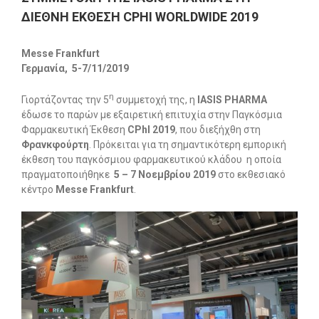
ΔΙΕΘΝΗ ΕΚΘΕΣΗ CPHI WORLDWIDE 2019
Messe
Frankfurt
Γερμανία, 5-7/11/2019
η
Γιορτάζοντας την 5
συμμετοχή της, η
ΙΑ
SIS
PHARMA
έδωσε το παρών με εξαιρετική επιτυχία στην Παγκόσμια
Φαρμακευτική Έκθεση
CPhI
2019
, που διεξήχθη στη
Φρανκφούρτη
. Πρόκειται για τη σημαντικότερη εμπορική
έκθεση του παγκόσμιου φαρμακευτικού κλάδου η οποία
πραγματοποιήθηκε
5 – 7 Νοεμβρίου 2019
στο εκθεσιακό
κέντρο
Messe
Frankfurt
.