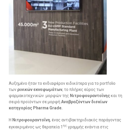
Αυξημένο ήταν το ενδιαφέρον ειδικότερα για το portfolio
των
ρινικών εκνεφωμάτων
, το πλήρες εύρος των
φαρμακοτεχνικών μορφών της
Νιτροφουραντοΐνης
και τη
σειρά προϊόντων σε μορφή
Αναβραζόντων δισκίων
κατηγορίας
Pharma
Grade
.
Η
Νιτροφουραντοΐνη
, ένας αντιβακτηριδιακός παράγοντας
ης
εγκεκριμένος ως θεραπεία 1
γραμμής ενάντια στις