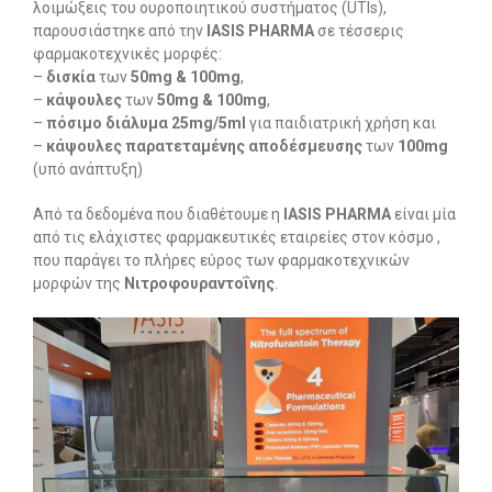
λοιμώξεις του ουροποιητικού συστήματος (UTIs),
παρουσιάστηκε από την
IASIS
PHARMA
σε τέσσερις
φαρμακοτεχνικές μορφές:
–
δισκία
των
50
mg
& 100
mg
,
–
κάψουλες
των
50
mg
& 100
mg
,
–
πόσιμο διάλυμα 25
mg
/5
ml
για παιδιατρική χρήση και
–
κάψουλες παρατεταμένης αποδέσμευσης
των
100
mg
(υπό ανάπτυξη)
Από τα δεδομένα που διαθέτουμε η
IASIS
PHARMA
είναι μία
από τις ελάχιστες φαρμακευτικές εταιρείες στον κόσμο ,
που παράγει το πλήρες εύρος των φαρμακοτεχνικών
μορφών της
Νιτροφουραντοΐνης
.